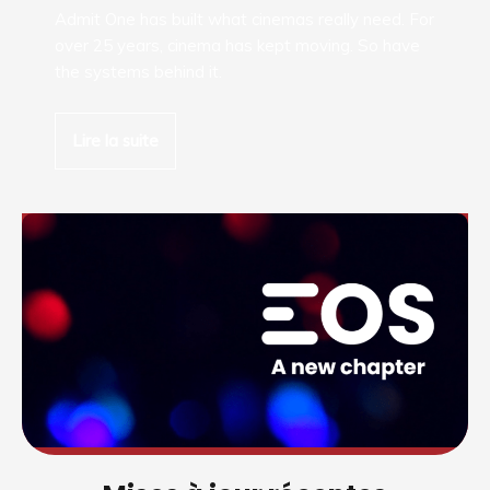
Admit One has built what cinemas really need. For
over 25 years, cinema has kept moving. So have
the systems behind it.
Lire la suite