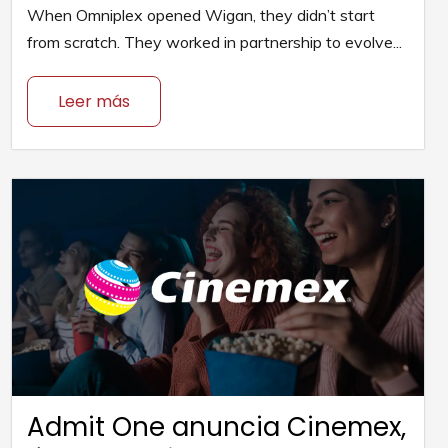
When Omniplex opened Wigan, they didn’t start
from scratch. They worked in partnership to evolve...
Leer más
Admit One anuncia Cinemex,