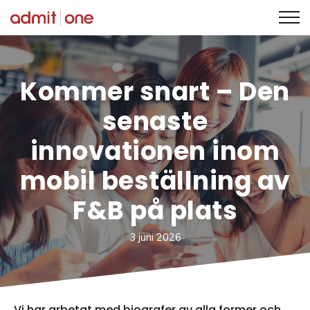
Hoppa
till
innehållet
Kommer snart
–
Den
senaste
innovationen inom
mobil beställning av
F&B på plats
3 juni 2026
Vi har arbetat med biografer av alla former och