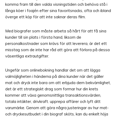
komma fram till den valda visningstiden och behöva stå i
långa köer i foajén efter sina favoritsnacks, ofta och ibland
överge ett köp för att inte saknar deras film.
Med biografer som måste arbeta så hårt för att få sina
kunder till sin plats i första hand, liksom de
personalkostnader som krävs för att leverera, är det ett
misstag som de inte har råd att göra att förlora på dessa
väsentliga extrautgifter.
Ungefär som onlinebokning handlar det om att lägga
valmöjligheten i händerna på dina kunder när det gäller
mat och dryck inte bara om att erbjuda dem bekvämlighet,
det är ett strategiskt drag som formar hur din krets
kommer att växa genomsnittliga transaktionsvärden,
totala intäkter, drivkraft. upprepa affärer och lyft ditt
varumärke. Genom att göra några justeringar av hur mat-
och dryckesutbudet i din biograf sköts, kan du enkelt höja