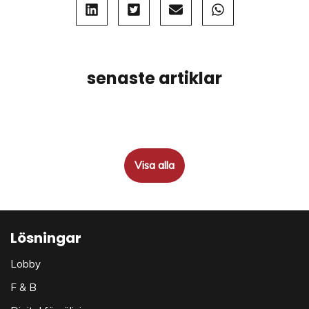
senaste artiklar
Visa alla
Lösningar
Lobby
F & B